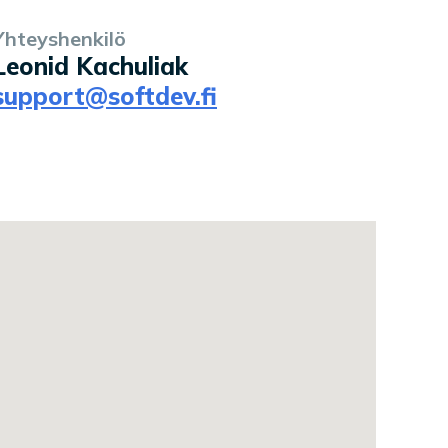
Yhteyshenkilö
Leonid Kachuliak
support@softdev.fi