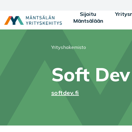
Siirry sisältöön
Sijoitu
Yritys
Mäntsälään
Olet tässä:
Yrityshakemisto
Soft Dev
softdev.fi