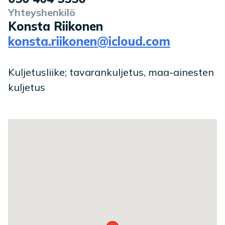
Yhteyshenkilö
Konsta Riikonen
konsta.riikonen@icloud.com
Kuljetusliike; tavarankuljetus, maa-ainesten
kuljetus
Toimipaikan sijainti kartalla