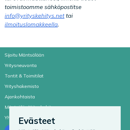
toimistoomme sähköpostitse
info@yrityskehitys.net
tai
ilmoituslomakkeella
.
Sijoitu Mäntsälään
Yritysneuvonta
Tontit & Toimitilat
Yrityshakemisto
Ajankohtaista
Mäntsälän Yrityskehitys
Yhteystiedot
Evästeet