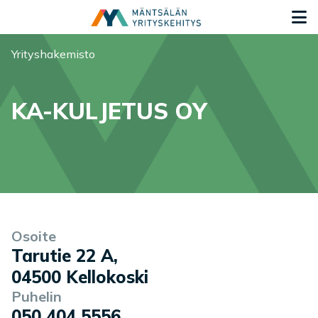
Siirry sisältöön
S
Olet tässä:
Yrityshakemisto
KA-KULJETUS OY
Yrityksen tiedot
Palvelukuvaus
Osoite
Tarutie 22 A
,
04500
Kellokoski
Puhelin
050 404 5556