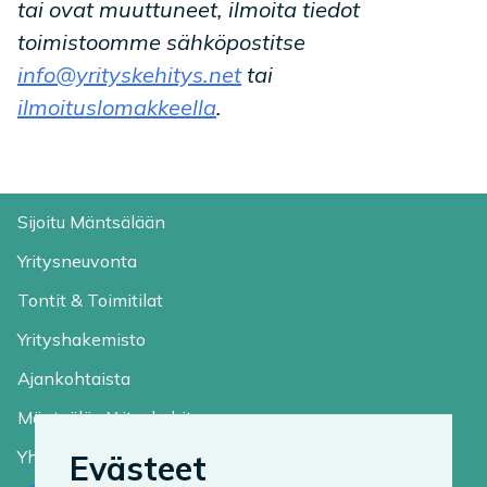
tai ovat muuttuneet, ilmoita tiedot
toimistoomme sähköpostitse
info@yrityskehitys.net
tai
ilmoituslomakkeella
.
Sijoitu Mäntsälään
Yritysneuvonta
Tontit & Toimitilat
Yrityshakemisto
Ajankohtaista
Mäntsälän Yrityskehitys
Yhteystiedot
Evästeet