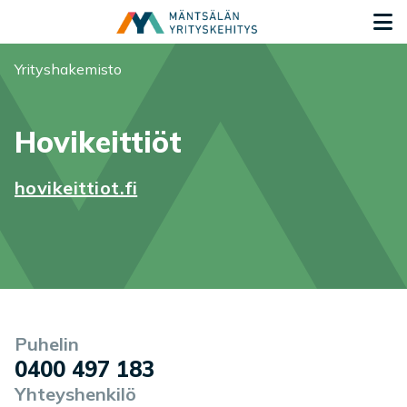
Siirry sisältöön
S
Olet tässä:
Yrityshakemisto
Hovikeittiöt
hovikeittiot.fi
Yrityksen tiedot
Palvelukuvaus
Puhelin
0400 497 183
Yhteyshenkilö