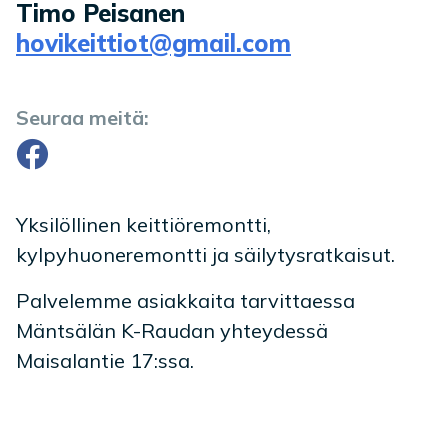
Timo Peisanen
hovikeittiot@gmail.com
Seuraa meitä:
Facebook
Yksilöllinen keittiöremontti,
kylpyhuoneremontti ja säilytysratkaisut.
Palvelemme asiakkaita tarvittaessa
Mäntsälän K-Raudan yhteydessä
Maisalantie 17:ssa.