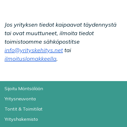
Jos yrityksen tiedot kaipaavat täydennystä
tai ovat muuttuneet, ilmoita tiedot
toimistoomme sähköpostitse
info@yrityskehitys.net
tai
ilmoituslomakkeella
.
Sijoitu Mäntsälään
Yritysneuvonta
Tontit & Toimitilat
Yrityshakemisto