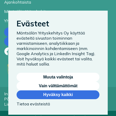
Ajankohtaista
Mäntsälän Yrityskehitys
Yhteystiedot
Evästeet
Ota yhteyttä
Mäntsälän Yrityskehitys Oy käyttää
evästeitä sivuston toiminnan
Tilaa uutiskirje
varmistamiseen, analytiikkaan ja
markkinoinnin kohdentamiseen (mm.
Facebook
LinkedIn
Instagram
Google Analytics ja LinkedIn Insight Tag).
Voit hyväksyä kaikki evästeet tai valita,
mitä haluat sallia.
Muuta valintoja
Vain välttämättömät
In English
Tietoa evästeistä
Hyväksy kaikki
På Svenska
Saavutettavuusseloste
Tietoa evästeistä
Linkit