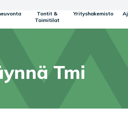
neuvonta
Tontit &
Yrityshakemisto
A
Toimitilat
äynnä Tmi