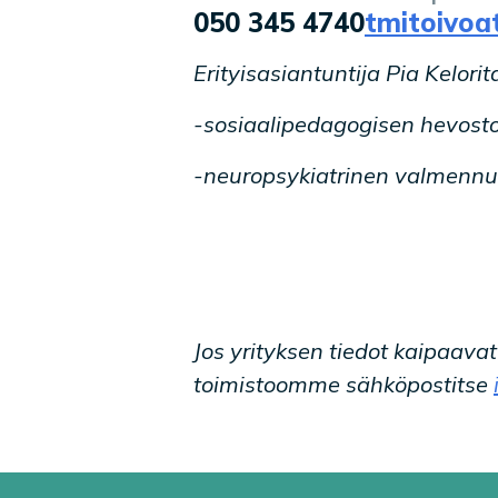
Yrityksen tiedot
Palvelukuvaus
050 345 4740
tmitoivo
Erityisasiantuntija Pia Kelorit
-s
osiaalipedagogisen hevost
-neuropsykiatrinen valmennu
Jos yrityksen tiedot kaipaava
toimistoomme sähköpostitse