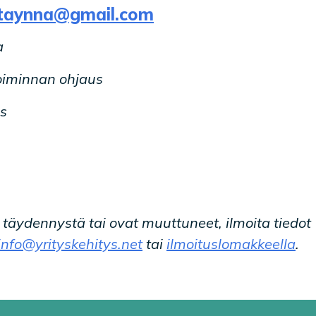
ataynna@gmail.com
a
oiminnan ohjaus
s
t täydennystä tai ovat muuttuneet, ilmoita tiedot
info@yrityskehitys.net
tai
ilmoituslomakkeella
.