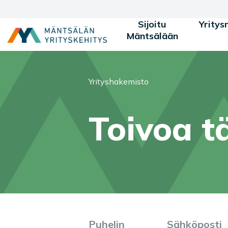
Siirry sisältöön
Sijoitu
Yritys
Mäntsälään
Olet tässä:
Yrityshakemisto
Toivoa t
Puhelin
Sähköposti