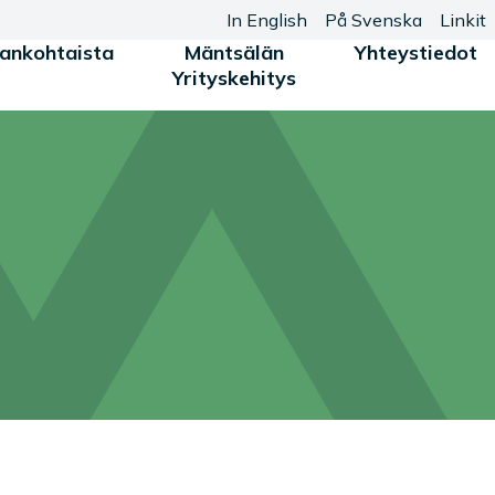
In English
På Svenska
Linkit
jankohtaista
Mäntsälän
Yhteystiedot
Yrityskehitys