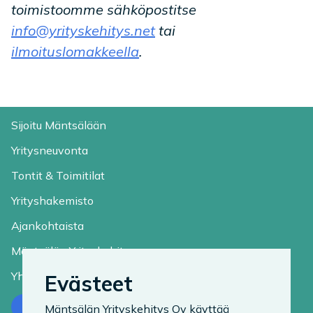
toimistoomme sähköpostitse
info@yrityskehitys.net
tai
ilmoituslomakkeella
.
Sijoitu Mäntsälään
Yritysneuvonta
Tontit & Toimitilat
Yrityshakemisto
Ajankohtaista
Mäntsälän Yrityskehitys
Yhteystiedot
Evästeet
Ota yhteyttä
Mäntsälän Yrityskehitys Oy käyttää