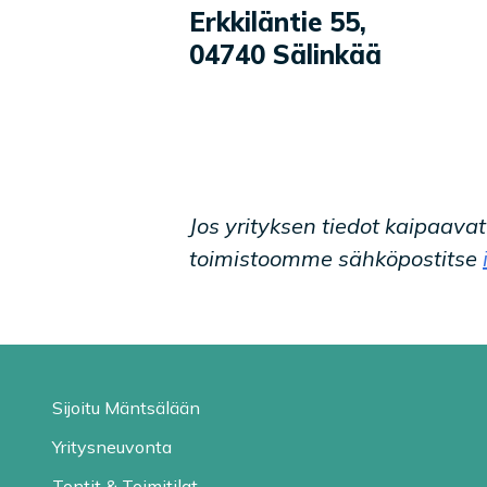
Yrityksen tiedot
Erkkiläntie 55
,
04740
Sälinkää
Jos yrityksen tiedot kaipaava
toimistoomme sähköpostitse
Sijoitu Mäntsälään
Yritysneuvonta
Tontit & Toimitilat