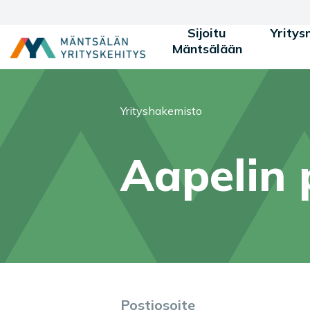
Siirry sisältöön
Sijoitu
Yritys
Mäntsälään
Olet tässä:
Yrityshakemisto
Aapelin 
Postiosoite