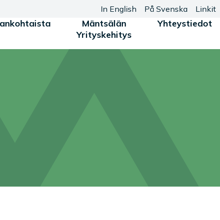
In English
På Svenska
Linkit
jankohtaista
Mäntsälän
Yhteystiedot
Yrityskehitys