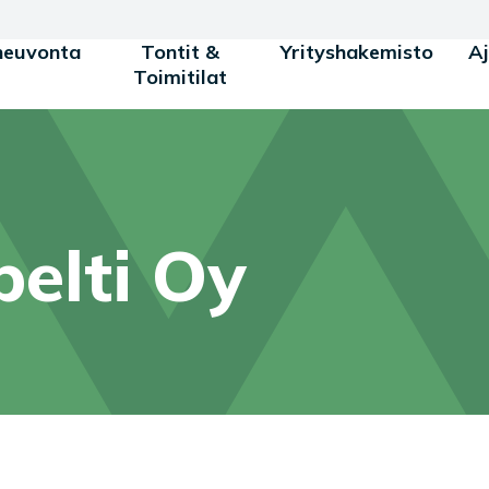
neuvonta
Tontit &
Yrityshakemisto
A
Toimitilat
pelti Oy