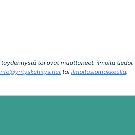
t täydennystä tai ovat muuttuneet, ilmoita tiedot
info@yrityskehitys.net
tai
ilmoituslomakkeella
.