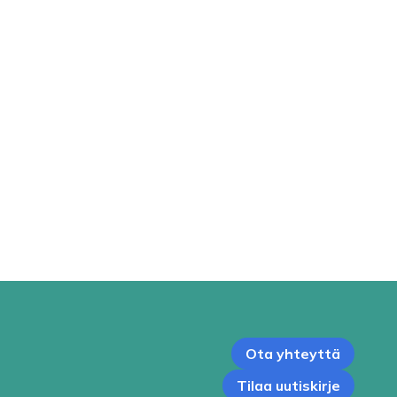
Ota yhteyttä
Tilaa uutiskirje