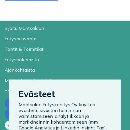
Sijoitu Mäntsälään
Yritysneuvonta
Tontit & Toimitilat
Yrityshakemisto
Ajankohtaista
Mäntsälän Yrityskehitys
Yhteystiedot
Evästeet
Ota yhteyttä
Mäntsälän Yrityskehitys Oy käyttää
evästeitä sivuston toiminnan
Tilaa uutiskirje
varmistamiseen, analytiikkaan ja
markkinoinnin kohdentamiseen (mm.
Facebook
LinkedIn
Instagram
Google Analytics ja LinkedIn Insight Tag).