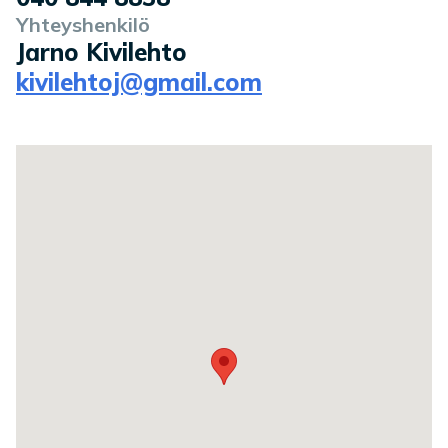
Yhteyshenkilö
Jarno Kivilehto
kivilehtoj@gmail.com
Toimipaikan sijainti kartalla