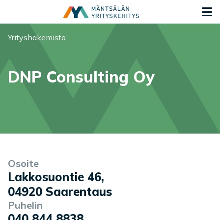
Siirry sisältöön
S
Olet tässä:
Yrityshakemisto
DNP Consulting Oy
Yrityksen tiedot
Osoite
Lakkosuontie 46
,
04920
Saarentaus
Puhelin
040 844 8838