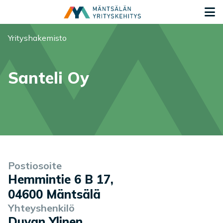
Siirry sisältöön
S
Olet tässä:
Yrityshakemisto
Santeli Oy
Yrityksen tiedot
Palvelukuvaus
Postiosoite
Hemmintie 6 B 17
,
04600
Mäntsälä
Yhteyshenkilö
Duvan Ylinen