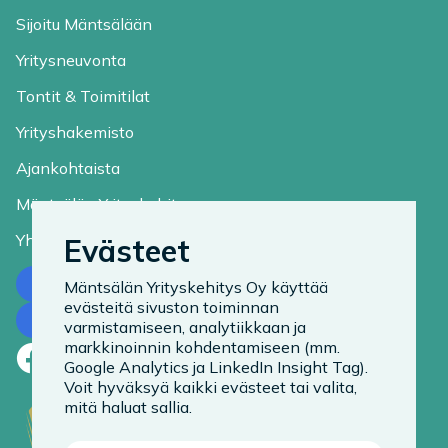
Sijoitu Mäntsälään
Yritysneuvonta
Tontit & Toimitilat
Yrityshakemisto
Ajankohtaista
Mäntsälän Yrityskehitys
Yhteystiedot
Evästeet
Ota yhteyttä
Mäntsälän Yrityskehitys Oy käyttää
evästeitä sivuston toiminnan
Tilaa uutiskirje
varmistamiseen, analytiikkaan ja
markkinoinnin kohdentamiseen (mm.
Facebook
LinkedIn
Instagram
Google Analytics ja LinkedIn Insight Tag).
Voit hyväksyä kaikki evästeet tai valita,
mitä haluat sallia.