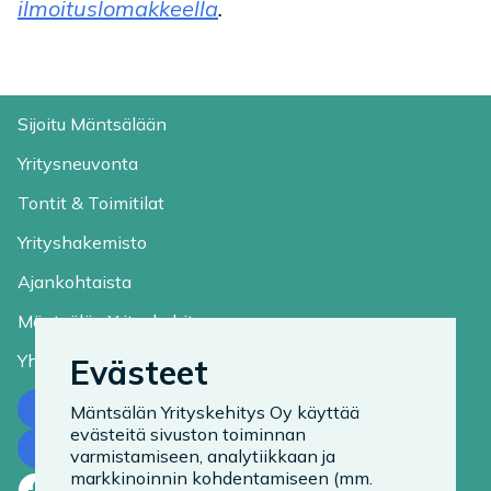
ilmoituslomakkeella
.
Sijoitu Mäntsälään
Yritysneuvonta
Tontit & Toimitilat
Yrityshakemisto
Ajankohtaista
Mäntsälän Yrityskehitys
Yhteystiedot
Evästeet
Ota yhteyttä
Mäntsälän Yrityskehitys Oy käyttää
evästeitä sivuston toiminnan
Tilaa uutiskirje
varmistamiseen, analytiikkaan ja
markkinoinnin kohdentamiseen (mm.
Facebook
LinkedIn
Instagram