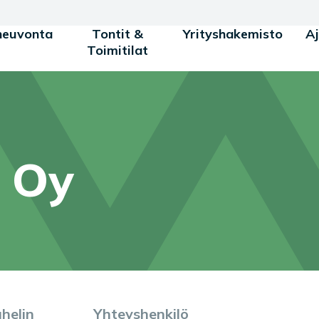
neuvonta
Tontit &
Yrityshakemisto
A
Toimitilat
 Oy
helin
Yhteyshenkilö