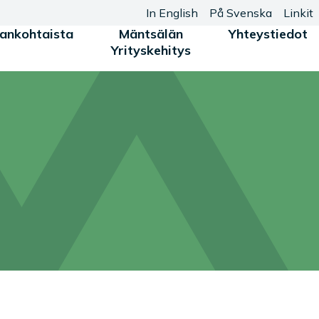
In English
På Svenska
Linkit
jankohtaista
Mäntsälän
Yhteystiedot
Yrityskehitys