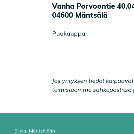
Yrityksen tiedot
Palvelukuvaus
Vanha Porvoontie 40
,
0
04600
Mäntsälä
Puukauppa
Jos yrityksen tiedot kaipaava
toimistoomme sähköpostitse
Sijoitu Mäntsälään