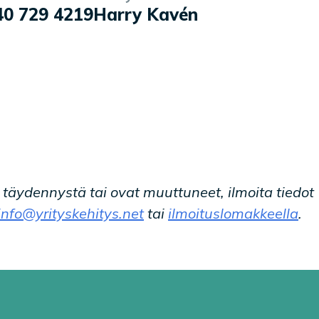
40 729 4219
Harry Kavén
t täydennystä tai ovat muuttuneet, ilmoita tiedot
info@yrityskehitys.net
tai
ilmoituslomakkeella
.