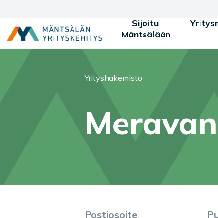
Siirry sisältöön
Sijoitu
Yritys
Mäntsälään
Olet tässä:
Yrityshakemisto
Meravan
Postiosoite
Pu