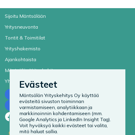
Sijoitu Mäntsälään
Yritysneuvonta
Tontit & Toimitilat
Yrityshakemisto
Ajankohtaista
Mäntsälän Yrityskehitys
Yhteystiedot
Evästeet
Ota yhteyttä
Mäntsälän Yrityskehitys Oy käyttää
evästeitä sivuston toiminnan
Tilaa uutiskirje
varmistamiseen, analytiikkaan ja
markkinoinnin kohdentamiseen (mm.
Facebook
LinkedIn
Instagram
Google Analytics ja LinkedIn Insight Tag).
Voit hyväksyä kaikki evästeet tai valita,
mitä haluat sallia.