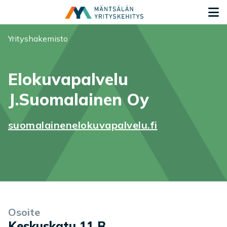
Siirry sisältöön
S
Olet tässä:
Yrityshakemisto
Elokuvapalvelu
J.Suomalainen Oy
suomalainenelokuvapalvelu.fi
Yrityksen tiedot
Palvelukuvaus
Osoite
Keskuskatu 11 B
,