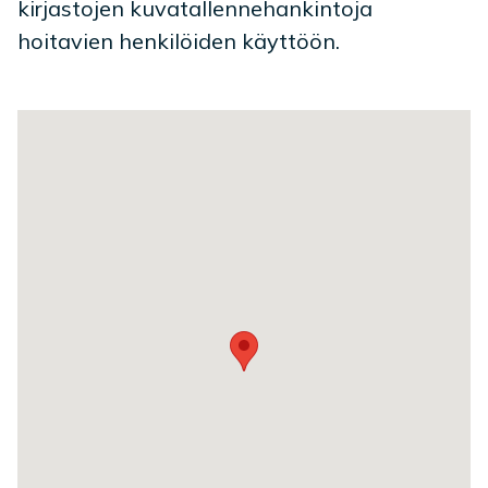
kirjastojen kuvatallennehankintoja
hoitavien henkilöiden käyttöön.
Toimipaikan sijainti kartalla