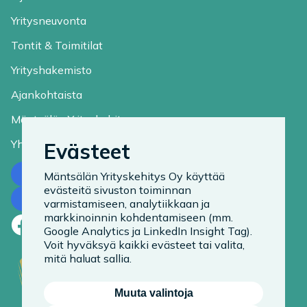
Yritysneuvonta
Tontit & Toimitilat
Yrityshakemisto
Ajankohtaista
Mäntsälän Yrityskehitys
Yhteystiedot
Evästeet
Ota yhteyttä
Mäntsälän Yrityskehitys Oy käyttää
evästeitä sivuston toiminnan
Tilaa uutiskirje
varmistamiseen, analytiikkaan ja
markkinoinnin kohdentamiseen (mm.
Facebook
LinkedIn
Instagram
Google Analytics ja LinkedIn Insight Tag).
Voit hyväksyä kaikki evästeet tai valita,
mitä haluat sallia.
Muuta valintoja