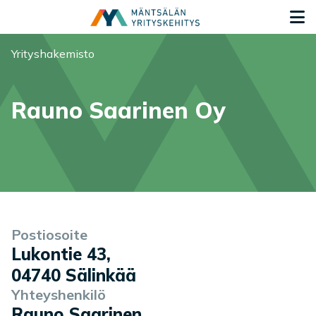
Siirry sisältöön
S
Olet tässä:
Yrityshakemisto
Rauno Saarinen Oy
Yrityksen tiedot
Palvelukuvaus
Postiosoite
Lukontie 43
,
04740
Sälinkää
Yhteyshenkilö
Rauno Saarinen