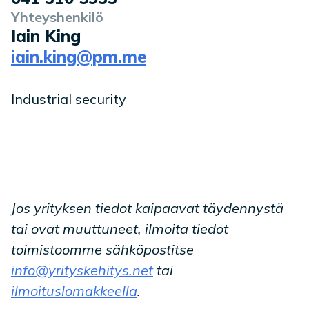
Yhteyshenkilö
Iain King
iain.king@pm.me
Industrial security
Jos yrityksen tiedot kaipaavat täydennystä
tai ovat muuttuneet, ilmoita tiedot
toimistoomme sähköpostitse
info@yrityskehitys.net
tai
ilmoituslomakkeella
.