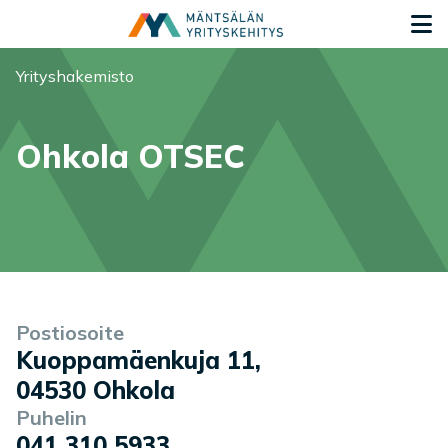
Siirry sisältöön
S
Olet tässä:
Yrityshakemisto
Ohkola OTSEC
Yrityksen tiedot
Palvelukuvaus
Postiosoite
Kuoppamäenkuja 11
,
04530
Ohkola
Puhelin
041 310 5933