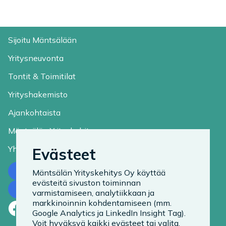
Sijoitu Mäntsälään
Yritysneuvonta
Tontit & Toimitilat
Yrityshakemisto
Ajankohtaista
Mäntsälän Yrityskehitys
Yhteystiedot
Evästeet
Ota yhteyttä
Mäntsälän Yrityskehitys Oy käyttää
evästeitä sivuston toiminnan
Tilaa uutiskirje
varmistamiseen, analytiikkaan ja
markkinoinnin kohdentamiseen (mm.
Facebook
LinkedIn
Instagram
Google Analytics ja LinkedIn Insight Tag).
Voit hyväksyä kaikki evästeet tai valita,