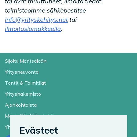
tai ovat muuttuneet, ilmoita tiedot
toimistoomme sähköpostitse
info@yrityskehitys.net
tai
ilmoituslomakkeella
.
Sijoitu Mäntsälään
Yritysneuvonta
Tontit & Toimitilat
Yrityshakemisto
Ajankohtaista
Mäntsälän Yrityskehitys
Yhteystiedot
Evästeet