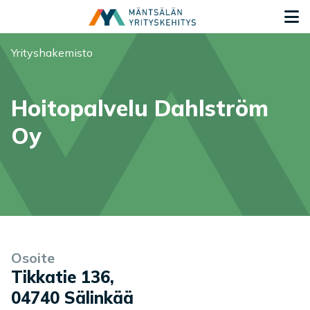
Siirry sisältöön
S
Olet tässä:
Yrityshakemisto
Hoitopalvelu Dahlström
Oy
Yrityksen tiedot
Palvelukuvaus
Osoite
Tikkatie 136
,
04740
Sälinkää