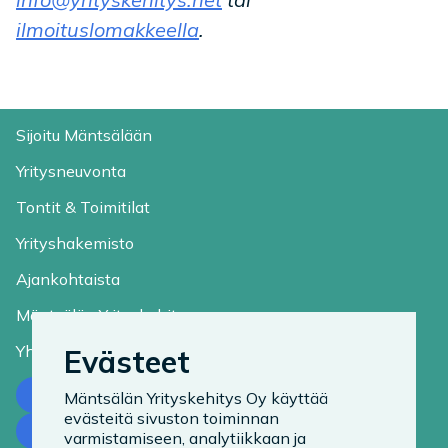
ilmoituslomakkeella
.
Sijoitu Mäntsälään
Yritysneuvonta
Tontit & Toimitilat
Yrityshakemisto
Ajankohtaista
Mäntsälän Yrityskehitys
Yhteystiedot
Evästeet
Ota yhteyttä
Mäntsälän Yrityskehitys Oy käyttää
evästeitä sivuston toiminnan
Tilaa uutiskirje
varmistamiseen, analytiikkaan ja