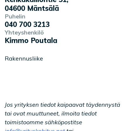
04600
Mäntsälä
Puhelin
040 700 3213
Yhteyshenkilö
Kimmo Poutala
Rakennusliike
Jos yrityksen tiedot kaipaavat täydennystä
tai ovat muuttuneet, ilmoita tiedot
toimistoomme sähköpostitse
info@yrityskehitys.net
tai