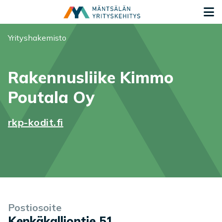
Siirry sisältöön
S
Olet tässä:
Yrityshakemisto
Rakennusliike Kimmo
Poutala Oy
rkp-kodit.fi
Yrityksen tiedot
Palvelukuvaus
Postiosoite
Kenkäkalliontie 51
,