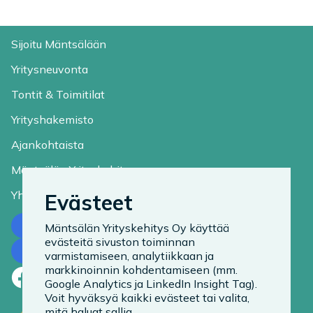
Sijoitu Mäntsälään
Yritysneuvonta
Tontit & Toimitilat
Yrityshakemisto
Ajankohtaista
Mäntsälän Yrityskehitys
Yhteystiedot
Evästeet
Ota yhteyttä
Mäntsälän Yrityskehitys Oy käyttää
evästeitä sivuston toiminnan
Tilaa uutiskirje
varmistamiseen, analytiikkaan ja
markkinoinnin kohdentamiseen (mm.
Facebook
LinkedIn
Instagram
Google Analytics ja LinkedIn Insight Tag).
Voit hyväksyä kaikki evästeet tai valita,
mitä haluat sallia.