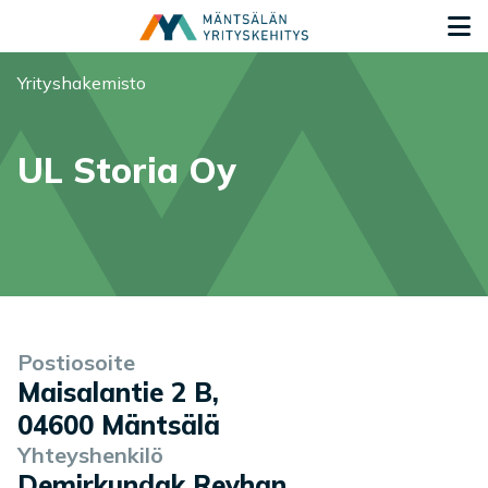
Siirry sisältöön
S
Olet tässä:
Yrityshakemisto
UL Storia Oy
Yrityksen tiedot
Palvelukuvaus
Postiosoite
Maisalantie 2 B
,
04600
Mäntsälä
Yhteyshenkilö
Demirkundak Reyhan