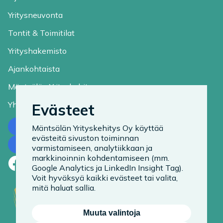
Yritysneuvonta
Tontit & Toimitilat
Yrityshakemisto
Ajankohtaista
Mäntsälän Yrityskehitys
Yhteystiedot
Evästeet
Ota yhteyttä
Mäntsälän Yrityskehitys Oy käyttää
evästeitä sivuston toiminnan
Tilaa uutiskirje
varmistamiseen, analytiikkaan ja
markkinoinnin kohdentamiseen (mm.
Facebook
LinkedIn
Instagram
Google Analytics ja LinkedIn Insight Tag).
Voit hyväksyä kaikki evästeet tai valita,
mitä haluat sallia.
Muuta valintoja