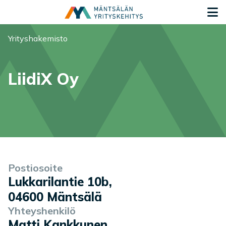
Siirry sisältöön
S
Olet tässä:
Yrityshakemisto
LiidiX Oy
Yrityksen tiedot
Palvelukuvaus
Postiosoite
Lukkarilantie 10b
,
04600
Mäntsälä
Yhteyshenkilö
Matti Kankkunen