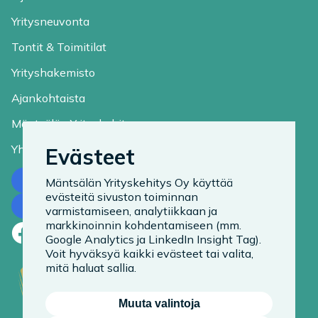
Yritysneuvonta
Tontit & Toimitilat
Yrityshakemisto
Ajankohtaista
Mäntsälän Yrityskehitys
Yhteystiedot
Evästeet
Ota yhteyttä
Mäntsälän Yrityskehitys Oy käyttää
evästeitä sivuston toiminnan
Tilaa uutiskirje
varmistamiseen, analytiikkaan ja
markkinoinnin kohdentamiseen (mm.
Facebook
LinkedIn
Instagram
Google Analytics ja LinkedIn Insight Tag).
Voit hyväksyä kaikki evästeet tai valita,
mitä haluat sallia.
Muuta valintoja