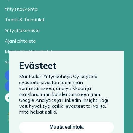
Yritysneuvonta
Tontit & Toimitilat
Yrityshakemisto
Ajankohtaista
Mäntsälän Yrityskehitys
Yhteystiedot
Evästeet
Ota yhteyttä
Mäntsälän Yrityskehitys Oy käyttää
evästeitä sivuston toiminnan
Tilaa uutiskirje
varmistamiseen, analytiikkaan ja
markkinoinnin kohdentamiseen (mm.
Facebook
LinkedIn
Instagram
Google Analytics ja LinkedIn Insight Tag).
Voit hyväksyä kaikki evästeet tai valita,
mitä haluat sallia.
Muuta valintoja