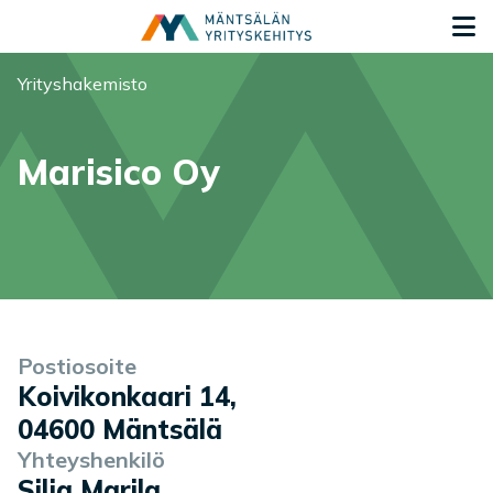
Siirry sisältöön
S
Olet tässä:
Yrityshakemisto
Marisico Oy
Yrityksen tiedot
Palvelukuvaus
Postiosoite
Koivikonkaari 14
,
04600
Mäntsälä
Yhteyshenkilö
Silja Marila