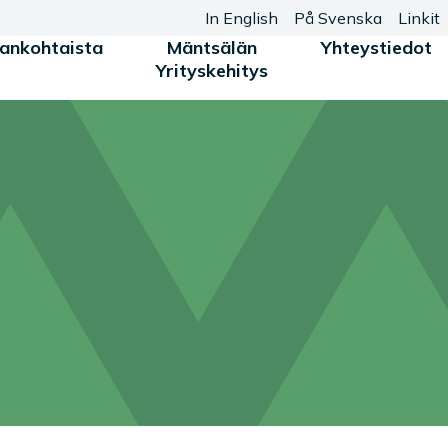
In English
På Svenska
Linkit
jankohtaista
Mäntsälän
Yhteystiedot
Yrityskehitys