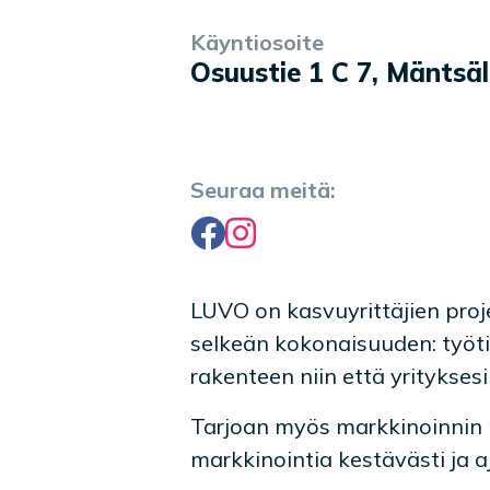
Käyntiosoite
Yrityksen tiedot
Palvelukuvaus
Osuustie 1 C 7, Mäntsä
Seuraa meitä:
Facebook
Instagram
LUVO on kasvuyrittäjien proj
selkeän kokonaisuuden: työti
rakenteen niin että yrityksesi
Tarjoan myös markkinoinnin m
markkinointia kestävästi ja a