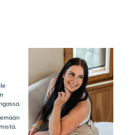
le
in
angassa.
ekemään
mistä.