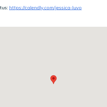
tus:
https://calendly.com/jessica-luvo
la