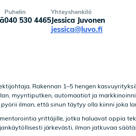
Puhelin
Yhteyshenkilö
lä
040 530 4465
Jessica Juvonen
jessica@luvo.fi
ektijohtaja. Rakennan 1–5 hengen kasvuyrityksil
lan, myyntiputken, automaatiot ja markkinoinn
 pyörii ilman, että sinun täytyy olla kiinni joka l
entorointia yrittäjille, jotka haluavat oppia t
jankäytöllisesti järkevästi, ilman jatkuvaa säätä