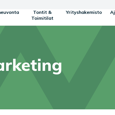
neuvonta
Tontit &
Yrityshakemisto
A
Toimitilat
rketing