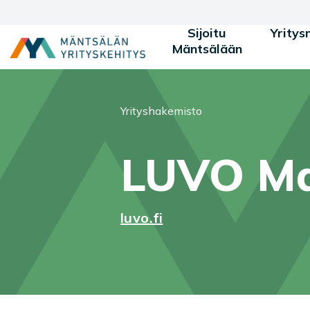
Siirry sisältöön
Sijoitu
Yritys
Mäntsälään
Olet tässä:
Yrityshakemisto
LUVO Ma
luvo.fi