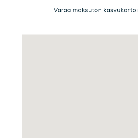
Varaa maksuton kasvukartoi
Toimipaikan sijainti kartal