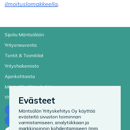
ilmoituslomakkeella
.
Sijoitu Mäntsälään
Yritysneuvonta
Tontit & Toimitilat
Yrityshakemisto
Ajankohtaista
Mäntsälän Yrityskehitys
Yhteystiedot
Evästeet
Ota yhteyttä
Mäntsälän Yrityskehitys Oy käyttää
evästeitä sivuston toiminnan
Tilaa uutiskirje
varmistamiseen, analytiikkaan ja
markkinoinnin kohdentamiseen (mm.