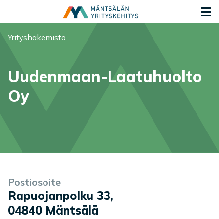
Siirry sisältöön
S
Olet tässä:
Yrityshakemisto
Uudenmaan-Laatuhuolto
Oy
Yrityksen tiedot
Palvelukuvaus
Postiosoite
Rapuojanpolku 33
,
04840
Mäntsälä