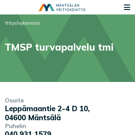
Siirry sisältöön
S
Olet tässä:
Yrityshakemisto
TMSP turvapalvelu tmi
Yrityksen tiedot
Palvelukuvaus
Osoite
Leppämaantie 2-4 D 10
,
04600
Mäntsälä
Puhelin
040 931 1579