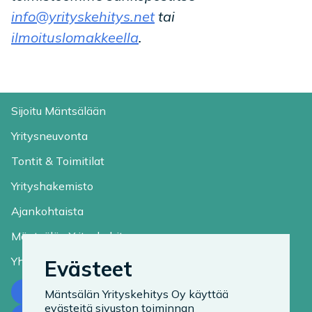
info@yrityskehitys.net
tai
ilmoituslomakkeella
.
Sijoitu Mäntsälään
Yritysneuvonta
Tontit & Toimitilat
Yrityshakemisto
Ajankohtaista
Mäntsälän Yrityskehitys
Yhteystiedot
Evästeet
Ota yhteyttä
Mäntsälän Yrityskehitys Oy käyttää
evästeitä sivuston toiminnan