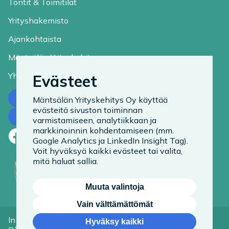
Tontit & Toimitilat
Yrityshakemisto
Ajankohtaista
Mäntsälän Yrityskehitys
Yhteystiedot
Evästeet
Ota yhteyttä
Mäntsälän Yrityskehitys Oy käyttää
evästeitä sivuston toiminnan
Tilaa uutiskirje
varmistamiseen, analytiikkaan ja
markkinoinnin kohdentamiseen (mm.
Facebook
LinkedIn
Instagram
Google Analytics ja LinkedIn Insight Tag).
Voit hyväksyä kaikki evästeet tai valita,
mitä haluat sallia.
Muuta valintoja
Vain välttämättömät
In English
Tietoa evästeistä
Hyväksy kaikki