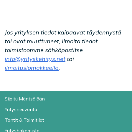
Jos yrityksen tiedot kaipaavat täydennystä
tai ovat muuttuneet, ilmoita tiedot
toimistoomme sähköpostitse
info@yrityskehitys.net
tai
ilmoituslomakkeella
.
Sijoitu Mäntsälään
Yritysneuvonta
Tontit & Toimitilat
Yrityshakemisto