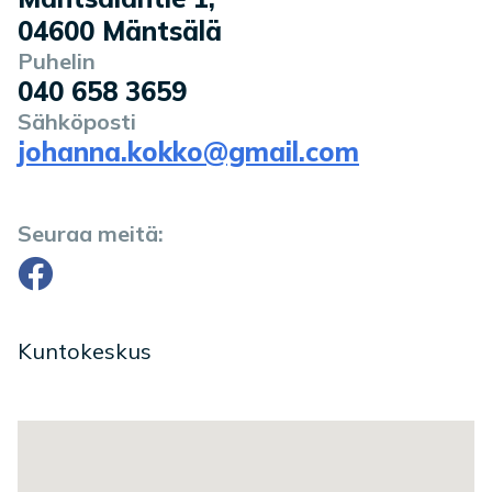
04600
Mäntsälä
Puhelin
040 658 3659
Sähköposti
johanna.kokko@gmail.com
Seuraa meitä:
Facebook
Kuntokeskus
Toimipaikan sijainti kartalla