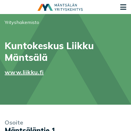
Siirry sisältöön
S
Olet tässä:
Yrityshakemisto
Kuntokeskus Liikku
Mäntsälä
www.liikku.fi
Yrityksen tiedot
Palvelukuvaus
Osoite
Mäntsäläntie 1
,