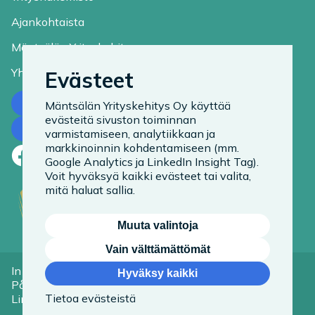
Ajankohtaista
Mäntsälän Yrityskehitys
Yhteystiedot
Evästeet
Ota yhteyttä
Mäntsälän Yrityskehitys Oy käyttää
evästeitä sivuston toiminnan
Tilaa uutiskirje
varmistamiseen, analytiikkaan ja
markkinoinnin kohdentamiseen (mm.
Facebook
LinkedIn
Instagram
Google Analytics ja LinkedIn Insight Tag).
Voit hyväksyä kaikki evästeet tai valita,
mitä haluat sallia.
Muuta valintoja
Vain välttämättömät
In English
Tietoa evästeistä
Hyväksy kaikki
På Svenska
Saavutettavuusseloste
Tietoa evästeistä
Linkit