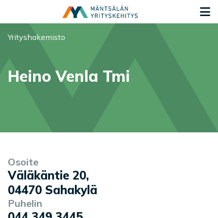
Siirry sisältöön
S
Olet tässä:
Yrityshakemisto
Heino Venla Tmi
Yrityksen tiedot
Palvelukuvaus
Osoite
Väläkäntie 20
,
04470
Sahakylä
Puhelin
044 349 3445