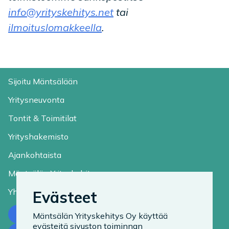
info@yrityskehitys.net
tai
ilmoituslomakkeella
.
Sijoitu Mäntsälään
Yritysneuvonta
Tontit & Toimitilat
Yrityshakemisto
Ajankohtaista
Mäntsälän Yrityskehitys
Yhteystiedot
Evästeet
Ota yhteyttä
Mäntsälän Yrityskehitys Oy käyttää
evästeitä sivuston toiminnan