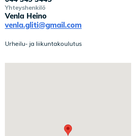
Yhteyshenkilö
Venla Heino
venla.gliti@gmail.com
Urheilu- ja liikuntakoulutus
Toimipaikan sijainti kartalla