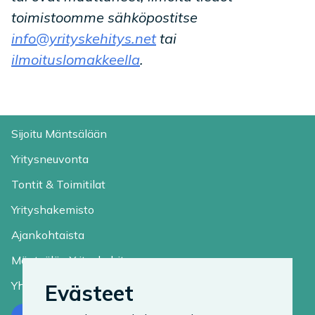
toimistoomme sähköpostitse
info@yrityskehitys.net
tai
ilmoituslomakkeella
.
Sijoitu Mäntsälään
Yritysneuvonta
Tontit & Toimitilat
Yrityshakemisto
Ajankohtaista
Mäntsälän Yrityskehitys
Yhteystiedot
Evästeet