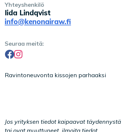
Yhteyshenkilö
Iida Lindqvist
info@kenonairaw.fi
Seuraa meitä:
Facebook
Instagram
Ravintoneuvonta kissojen parhaaksi
Jos yrityksen tiedot kaipaavat täydennystä
tai ovat muuttuneet, ilmoita tiedot