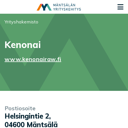
Siirry sisältöön
S
Olet tässä:
Yrityshakemisto
Kenonai
www.kenonairaw.fi
Yrityksen tiedot
Palvelukuvaus
Postiosoite
Helsingintie 2
,
04600
Mäntsälä