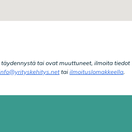
t täydennystä tai ovat muuttuneet, ilmoita tiedot
info@yrityskehitys.net
tai
ilmoituslomakkeella
.