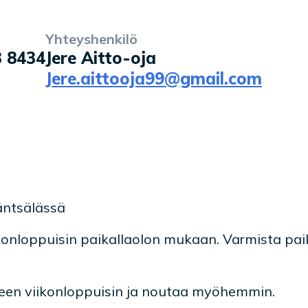
Yhteyshenkilö
3 8434
Jere Aitto-oja
Jere.aittooja99@gmail.com
äntsälässä
iikonloppuisin paikallaolon mukaan. Varmista pai
seen viikonloppuisin ja noutaa myöhemmin.