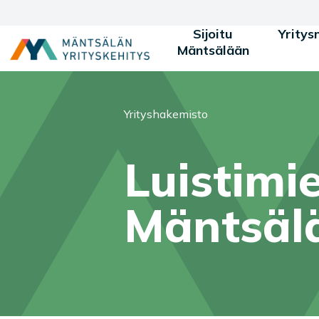
Siirry sisältöön
Sijoitu
Yritys
Mäntsälään
Olet tässä:
Yrityshakemisto
Luistimie
Mäntsäl