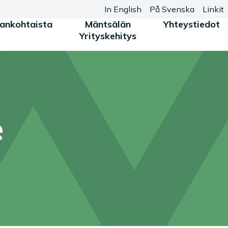
In English
På Svenska
Linkit
jankohtaista
Mäntsälän
Yhteystiedot
Yrityskehitys
e