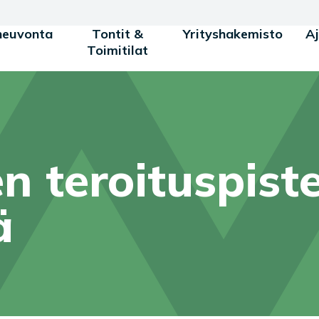
neuvonta
Tontit &
Yrityshakemisto
A
Toimitilat
n teroituspist
ä