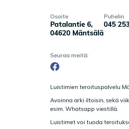
Osoite
Puhelin
Yrityksen tiedot
Palvelukuvaus
Patalantie 6
,
045 25
04620
Mäntsälä
Seuraa meitä:
Facebook
Luistimien teroituspalvelu M
Avoinna arki iltoisin, sekä v
esim. Whatsapp viestillä.
Luistimet voi tuoda teroituk