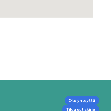
Ota yhteyttä
Tilaa uutiskirje