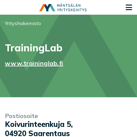
Siirry sisältöön
S
Olet tässä:
Yrityshakemisto
TrainingLab
www.traininglab.fi
Yrityksen tiedot
Palvelukuvaus
Postiosoite
Koivurinteenkuja 5
,
04920
Saarentaus