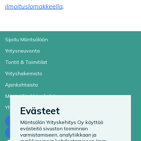
ilmoituslomakkeella
.
Sijoitu Mäntsälään
Yritysneuvonta
Tontit & Toimitilat
Yrityshakemisto
Ajankohtaista
Mäntsälän Yrityskehitys
Yhteystiedot
Evästeet
Ota yhteyttä
Mäntsälän Yrityskehitys Oy käyttää
evästeitä sivuston toiminnan
Tilaa uutiskirje
varmistamiseen, analytiikkaan ja