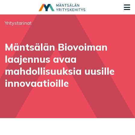
Siirry sisältöön
S
Olet tässä:
Yritystarinat
Mäntsälän Biovoiman
laajennus avaa
mahdollisuuksia uusille
innovaatioille