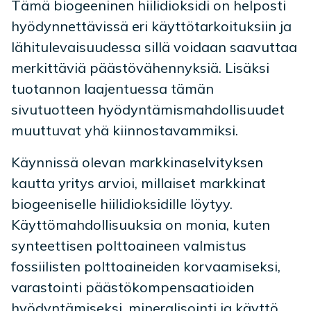
Tämä biogeeninen hiilidioksidi on helposti
hyödynnettävissä eri käyttötarkoituksiin ja
lähitulevaisuudessa sillä voidaan saavuttaa
merkittäviä päästövähennyksiä. Lisäksi
tuotannon laajentuessa tämän
sivutuotteen hyödyntämismahdollisuudet
muuttuvat yhä kiinnostavammiksi.
Käynnissä olevan markkinaselvityksen
kautta yritys arvioi, millaiset markkinat
biogeeniselle hiilidioksidille löytyy.
Käyttömahdollisuuksia on monia, kuten
synteettisen polttoaineen valmistus
fossiilisten polttoaineiden korvaamiseksi,
varastointi päästökompensaatioiden
hyödyntämiseksi, mineralisointi ja käyttö