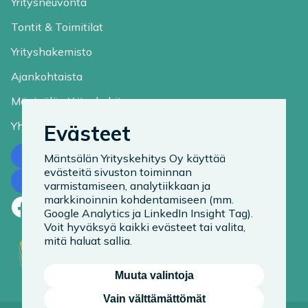
Yritysneuvonta
Tontit & Toimitilat
Yrityshakemisto
Ajankohtaista
Mäntsälän Yrityskehitys
Yhteystiedot
Evästeet
Ota yhteyttä
Mäntsälän Yrityskehitys Oy käyttää
evästeitä sivuston toiminnan
Tilaa uutiskirje
varmistamiseen, analytiikkaan ja
markkinoinnin kohdentamiseen (mm.
Facebook
LinkedIn
Instagram
Google Analytics ja LinkedIn Insight Tag).
Voit hyväksyä kaikki evästeet tai valita,
mitä haluat sallia.
Muuta valintoja
Vain välttämättömät