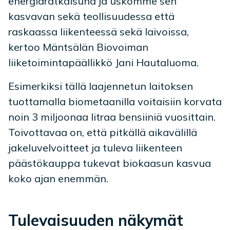
energiaratkaisuna ja uskomme sen
kasvavan sekä teollisuudessa että
raskaassa liikenteessä sekä laivoissa,
kertoo Mäntsälän Biovoiman
liiketoimintapäällikkö Jani Hautaluoma.
Esimerkiksi tällä laajennetun laitoksen
tuottamalla biometaanilla voitaisiin korvata
noin 3 miljoonaa litraa bensiiniä vuosittain.
Toivottavaa on, että pitkällä aikavälillä
jakeluvelvoitteet ja tuleva liikenteen
päästökauppa tukevat biokaasun kasvua
koko ajan enemmän.
Tulevaisuuden näkymät