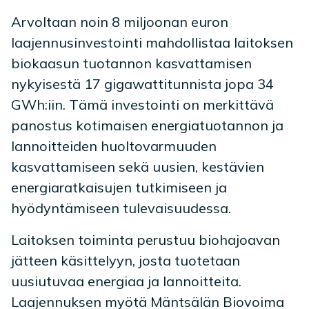
Arvoltaan noin 8 miljoonan euron
laajennusinvestointi mahdollistaa laitoksen
biokaasun tuotannon kasvattamisen
nykyisestä 17 gigawattitunnista jopa 34
GWh:iin. Tämä investointi on merkittävä
panostus kotimaisen energiatuotannon ja
lannoitteiden huoltovarmuuden
kasvattamiseen sekä uusien, kestävien
energiaratkaisujen tutkimiseen ja
hyödyntämiseen tulevaisuudessa.
Laitoksen toiminta perustuu biohajoavan
jätteen käsittelyyn, josta tuotetaan
uusiutuvaa energiaa ja lannoitteita.
Laajennuksen myötä Mäntsälän Biovoima