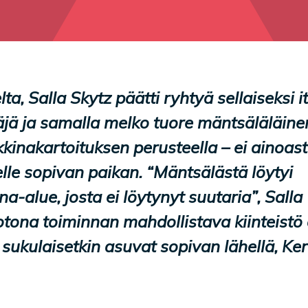
ta, Salla Skytz päätti ryhtyä sellaiseksi it
äjä ja samalla melko tuore mäntsäläläine
kinakartoituksen perusteella – ei ainoas
lle sopivan paikan. “Mäntsälästä löytyi
-alue, josta ei löytynyt suutaria”, Salla
otona toiminnan mahdollistava kiinteistö 
sukulaisetkin asuvat sopivan lähellä, Ker