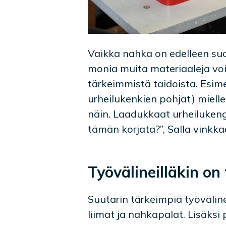
Vaikka nahka on edelleen suo
monia muita materiaaleja voi 
tärkeimmistä taidoista. Esime
urheilukenkien pohjat) mielle
näin. Laadukkaat urheilukeng
tämän korjata?”, Salla vinkka
Työvälineilläkin on
Suutarin tärkeimpiä työväli
liimat ja nahkapalat. Lisäksi p