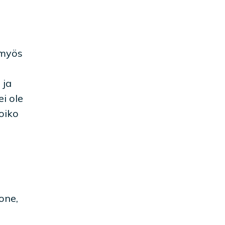
 myös
 ja
i ole
oiko
one,