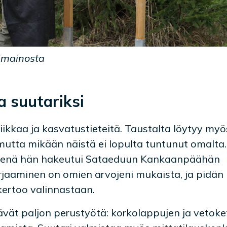
imainosta
 suutariksi
siikkaa ja kasvatustieteitä. Taustalta löytyy myö
 mutta mikään näistä ei lopulta tuntunut omalta.
hneenä hän hakeutui Sataeduun Kankaanpäähän
rjaaminen on omien arvojeni mukaista, ja pidän
kertoo valinnastaan.
ävät paljon perustyötä: korkolappujen ja vetoke