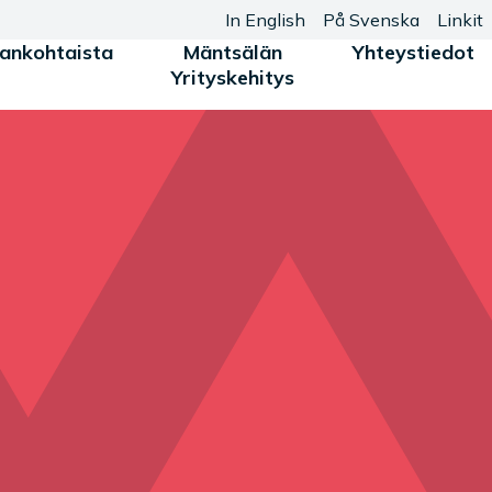
In English
På Svenska
Linkit
jankohtaista
Mäntsälän
Yhteystiedot
Yrityskehitys