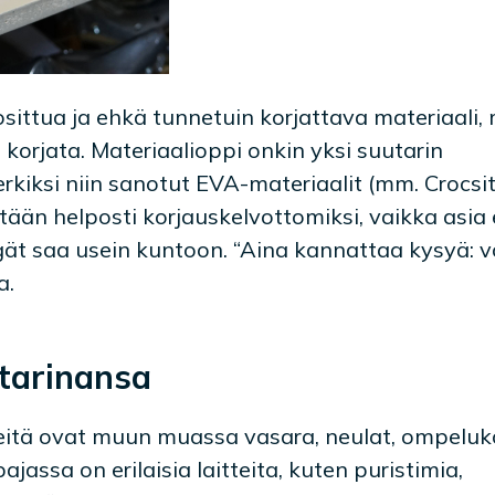
sittua ja ehkä tunnetuin korjattava materiaali,
korjata. Materiaalioppi onkin yksi suutarin
rkiksi niin sanotut EVA-materiaalit (mm. Crocsit
tään helposti korjauskelvottomiksi, vaikka asia e
ät saa usein kuntoon. “Aina kannattaa kysyä: v
a.
 tarinansa
neitä ovat muun muassa vasara, neulat, ompeluk
ajassa on erilaisia laitteita, kuten puristimia,