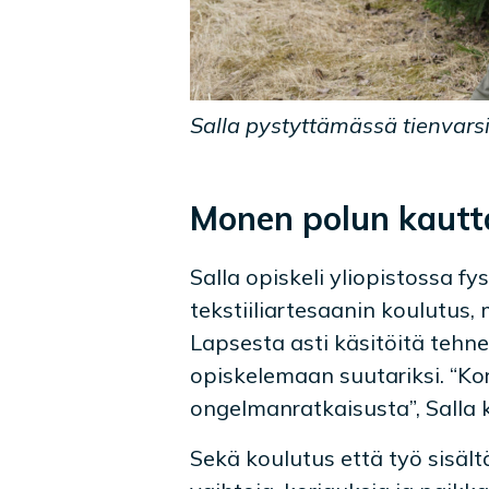
Salla pystyttämässä tienvars
Monen polun kautta
Salla opiskeli yliopistossa fy
tekstiiliartesaanin koulutus,
Lapsesta asti käsitöitä te
opiskelemaan suutariksi. “Ko
ongelmanratkaisusta”, Salla 
Sekä koulutus että työ sisält