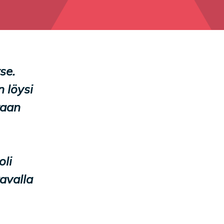
se.
n löysi
taan
oli
avalla