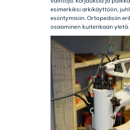
vaihtoja, korjauksia ja paik
esimerkiksi arkikäyttöön, juhli
esiintymisiin. Ortopedisiin er
osaaminen kuitenkaan yletä.