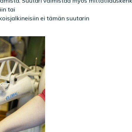
kaamista. Suutari valmistaa myös mittatilauskenk
in tai
ikoisjalkineisiin ei tämän suutarin