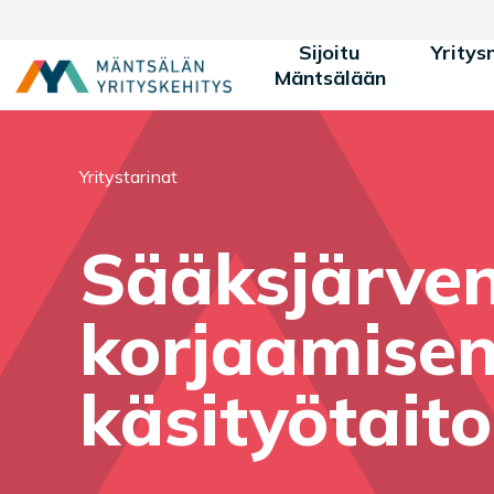
Siirry sisältöön
Sijoitu
Yritys
Mäntsälään
Olet tässä:
Yritystarinat
Sääksjärven
korjaamisen 
käsityötait