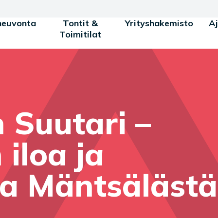
neuvonta
Tontit &
Yrityshakemisto
A
Toimitilat
 Suutari –
iloa ja
oa Mäntsälästä