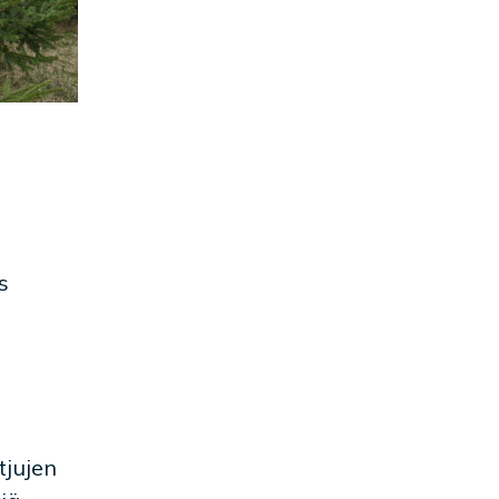
s
tjujen