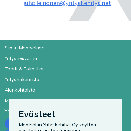
juha.leinonen@yrityskehitys.net
Sijoitu Mäntsälään
Yritysneuvonta
Tontit & Toimitilat
Yrityshakemisto
Ajankohtaista
Mäntsälän Yrityskehitys
Yhteystiedot
Evästeet
Ota yhteyttä
Mäntsälän Yrityskehitys Oy käyttää
evästeitä sivuston toiminnan