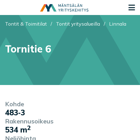
Siirry sisältöön
S
Toimipaikan sijainti kartalla
Olet tässä:
Tontit & Toimitilat
/
Tontit yritysalueilla
/
Linnala
COM_MYK_TXT_PLOT_DESCRI
Tornitie 6
COM_MYK_TXT_PLOT_BASIC_
Kohde
483‑3
Rakennusoikeus
2
534 m
Neliöhinta